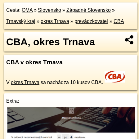
Cesta:
OMA
»
Slovensko
»
Západné Slovensko
»
Trnavský kraj
»
okres Trnava
»
prevádzkovateľ
»
CBA
CBA, okres Trnava
CBA v okres Trnava
V
okres Trnava
sa nachádza 10 kusov CBA.
Extra: