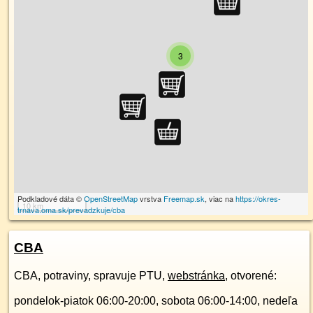
3
Podkladové dáta ©
OpenStreetMap
vrstva
Freemap.sk
, viac na
https://okres-
10 km
trnava.oma.sk/prevadzkuje/cba
CBA
CBA, potraviny, spravuje PTU,
webstránka
, otvorené:
pondelok-piatok 06:00-20:00, sobota 06:00-14:00, nedeľa