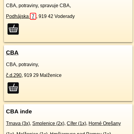
CBA, potraviny, spravuje CBA,
Podhájska
7
,
919 42
Voderady
CBA
CBA, potraviny,
č.d.
290
,
919 29
Malženice
CBA inde
Trnava (3x)
,
Smolenice (2x)
,
Cífer (1x)
,
Horné Orešany