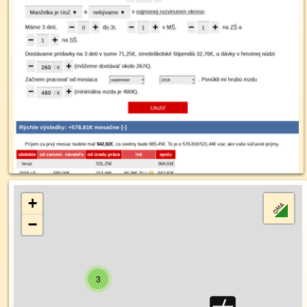
+
−
3