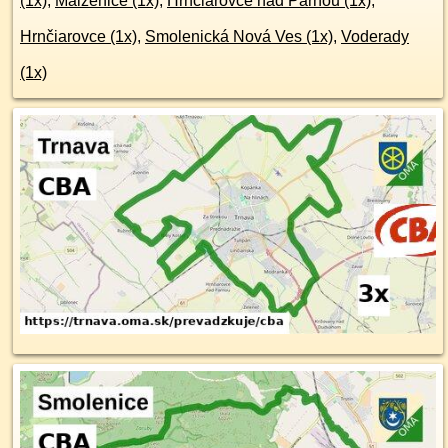
(1x)
,
Malženice (1x)
,
Hrnčiarovce nad Parnou (1x)
,
Hrnčiarovce (1x)
,
Smolenická Nová Ves (1x)
,
Voderady
(1x)