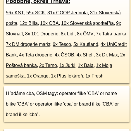
Podobné, okres Trnava:
56x KST
,
55x SCK
,
31x COOP Jednota
,
31x Slovenská
pošta
,
12x Billa
,
10x CBA
,
10x Slovenská sporiteľňa
,
9x
Slovnaft
,
8x 101 Drogerie
,
8x Lidl
,
8x ÖMV
,
7x Tatra banka
,
7x DM drogerie markt
,
6x Tesco
,
5x Kaufland
,
4x UniCredit
Bank
,
4x Teta drogerie
,
4x ČSOB
,
4x Shell
,
3x Dr. Max
,
2x
Poštová banka
,
2x Terno
,
1x Jurki
,
1x Bala
,
1x Moja
samoška
,
1x Orange
,
1x Plus lekáreň
,
1x Fresh
Hľadáme cba, OSM tagy: operator flike 'CBA' or name
blike 'CBA' or operator ilike 'cba' or brand ilike 'CBA' or
brand ilike 'cba' .