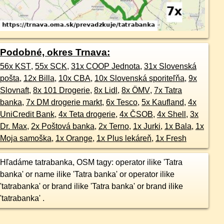
Podobné, okres Trnava:
56x KST
,
55x SCK
,
31x COOP Jednota
,
31x Slovenská
pošta
,
12x Billa
,
10x CBA
,
10x Slovenská sporiteľňa
,
9x
Slovnaft
,
8x 101 Drogerie
,
8x Lidl
,
8x ÖMV
,
7x Tatra
banka
,
7x DM drogerie markt
,
6x Tesco
,
5x Kaufland
,
4x
UniCredit Bank
,
4x Teta drogerie
,
4x ČSOB
,
4x Shell
,
3x
Dr. Max
,
2x Poštová banka
,
2x Terno
,
1x Jurki
,
1x Bala
,
1x
Moja samoška
,
1x Orange
,
1x Plus lekáreň
,
1x Fresh
Hľadáme tatrabanka, OSM tagy: operator ilike 'Tatra
banka' or name ilike 'Tatra banka' or operator ilike
'tatrabanka' or brand ilike 'Tatra banka' or brand ilike
'tatrabanka' .