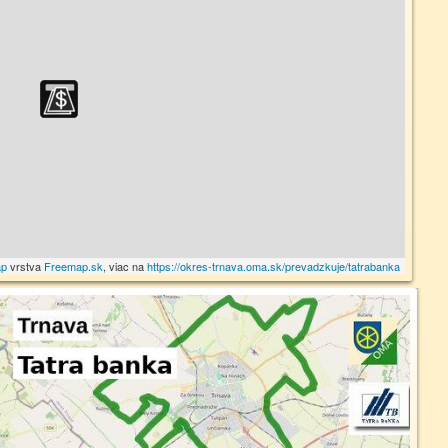
ap
vrstva
Freemap.sk
, viac na
https://okres-trnava.oma.sk/prevadzkuje/tatrabanka