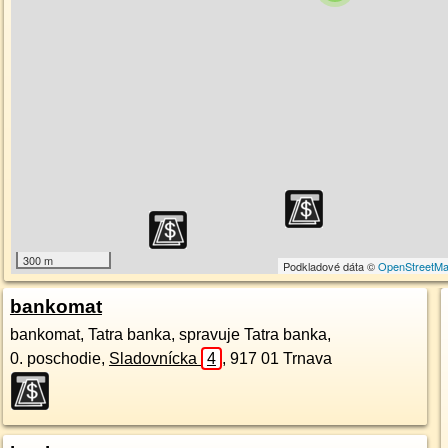
300 m
Podkladové dáta ©
OpenStreetM
bankomat
bankomat, Tatra banka, spravuje Tatra banka,
0. poschodie
,
Sladovnícka
4
,
917 01
Trnava