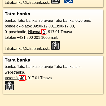
tatrabanka@tatrabanka.sk,
Tatra banka
banka, Tatra banka, spravuje Tatra banka, otvorené:
pondelok-piatok 09:00-12:00,13:00-17:00,
0. poschodie
,
Hlavná
9
,
917 01
Trnava
telefón +421 800 001 100
email:
tatrabanka@tatrabanka.sk,
Tatra banka
banka, Tatra banka, spravuje Tatra banka, a.s.,
webstránka
,
Veterná
40
,
917 01
Trnava